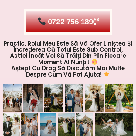
0722 756 189
Practic, Rolul Meu Este Să Vă Ofer Liniștea Și
Încrederea Că Totul Este Sub Control,
Astfel Încât Voi Să Trăiți Din Plin Fiecare
Moment Al Nunții!
Aștept Cu Drag Să Discutăm Mai Multe
Despre Cum Vă Pot Ajuta!