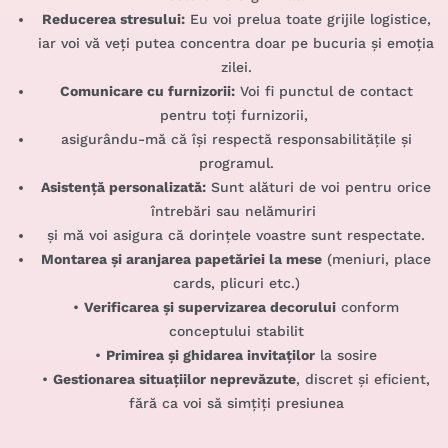
Reducerea stresului:
Eu voi prelua toate grijile logistice,
iar voi vă veți putea concentra doar pe bucuria și emoția
zilei.
Comunicare cu furnizorii:
Voi fi punctul de contact
pentru toți furnizorii,
asigurându-mă că își respectă responsabilitățile și
programul.
Asistență personalizată:
Sunt alături de voi pentru orice
întrebări sau nelămuriri
și mă voi asigura că dorințele voastre sunt respectate.
Montarea și aranjarea papetăriei la mese
(meniuri, place
cards, plicuri etc.)
•
Verificarea și supervizarea decorului
conform
conceptului stabilit
•
Primirea și ghidarea invitaților
la sosire
•
Gestionarea situațiilor neprevăzute
, discret și eficient,
fără ca voi să simțiți presiunea