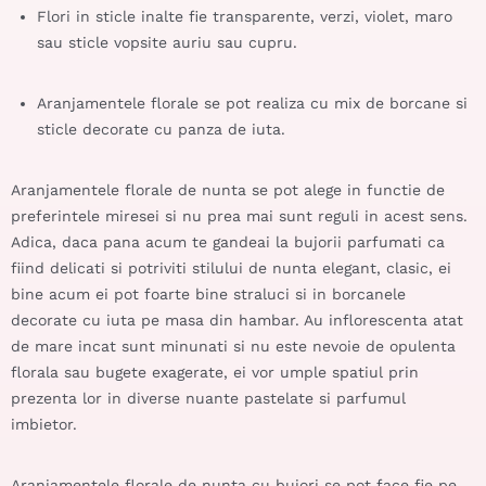
Flori in sticle inalte fie transparente, verzi, violet, maro
sau sticle vopsite auriu sau cupru.
Aranjamentele florale se pot realiza cu mix de borcane si
sticle decorate cu panza de iuta.
Aranjamentele florale de nunta se pot alege in functie de
preferintele miresei si nu prea mai sunt reguli in acest sens.
Adica, daca pana acum te gandeai la bujorii parfumati ca
fiind delicati si potriviti stilului de nunta elegant, clasic, ei
bine acum ei pot foarte bine straluci si in borcanele
decorate cu iuta pe masa din hambar. Au inflorescenta atat
de mare incat sunt minunati si nu este nevoie de opulenta
florala sau bugete exagerate, ei vor umple spatiul prin
prezenta lor in diverse nuante pastelate si parfumul
imbietor.
Aranjamentele florale de nunta cu bujori se pot face fie pe