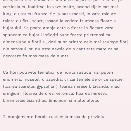
verticala cu inaltime, in vaze inalte, lasand tijele cat mai
lungi cu tot cu frunze, fie la baza mesei, in vaze micute
taiate cu firul scurt, lasand la vedere frumoasa floare a
bujorului. Se poate aranja cate o floare in fiecare vaza,
spuneam ca bujorii infloriti sunt foarte prietenosi ca
dimensiune a florii si, desi sunt printre cele mai scumpe flori
din sezonul lor, nu este nevoie de o cantitate mare ca sa
decoreze frumos masa de nunta.
Ca flori potrivite tematicii de nunta rustica mai putem
enumera: musetel, craspedia, crizantemele de orice specie,
floarea soarelui, gypsofila ( floarea miresei), lavanda, maci,
eringium, floarea de orez, veronica, floarea miresei,
bineinteles lisianthus, limonium si multe altele.
2. Aranjamente florale rustice la masa de prezidiu