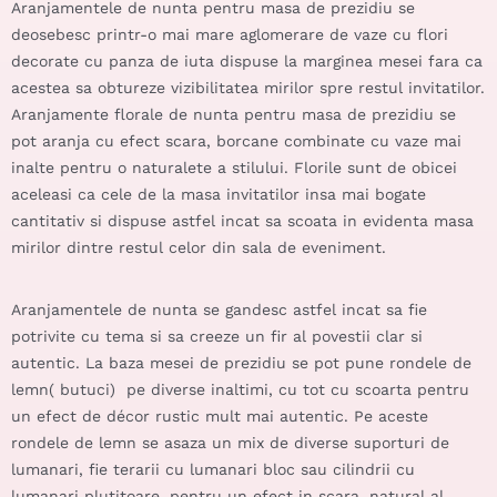
Aranjamentele de nunta pentru masa de prezidiu se
deosebesc printr-o mai mare aglomerare de vaze cu flori
decorate cu panza de iuta dispuse la marginea mesei fara ca
acestea sa obtureze vizibilitatea mirilor spre restul invitatilor.
Aranjamente florale de nunta pentru masa de prezidiu se
pot aranja cu efect scara, borcane combinate cu vaze mai
inalte pentru o naturalete a stilului. Florile sunt de obicei
aceleasi ca cele de la masa invitatilor insa mai bogate
cantitativ si dispuse astfel incat sa scoata in evidenta masa
mirilor dintre restul celor din sala de eveniment.
Aranjamentele de nunta se gandesc astfel incat sa fie
potrivite cu tema si sa creeze un fir al povestii clar si
autentic. La baza mesei de prezidiu se pot pune rondele de
lemn( butuci) pe diverse inaltimi, cu tot cu scoarta pentru
un efect de décor rustic mult mai autentic. Pe aceste
rondele de lemn se asaza un mix de diverse suporturi de
lumanari, fie terarii cu lumanari bloc sau cilindrii cu
lumanari plutitoare, pentru un efect in scara, natural al