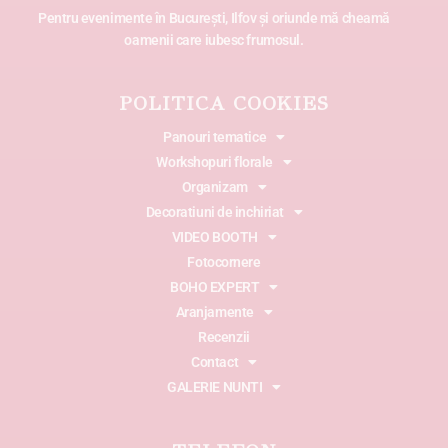
Pentru evenimente în București, Ilfov și oriunde mă cheamă
oamenii care iubesc frumosul.
POLITICA COOKIES
Panouri tematice
Workshopuri florale
Organizam
Decoratiuni de inchiriat
VIDEO BOOTH
Fotocornere
BOHO EXPERT
Aranjamente
Recenzii
Contact
GALERIE NUNTI