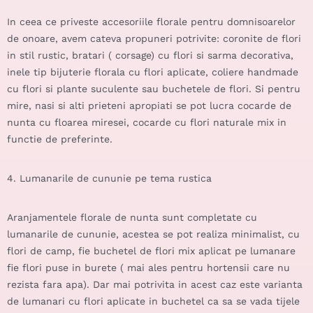
In ceea ce priveste accesoriile florale pentru domnisoarelor
de onoare, avem cateva propuneri potrivite: coronite de flori
in stil rustic, bratari ( corsage) cu flori si sarma decorativa,
inele tip bijuterie florala cu flori aplicate, coliere handmade
cu flori si plante suculente sau buchetele de flori. Si pentru
mire, nasi si alti prieteni apropiati se pot lucra cocarde de
nunta cu floarea miresei, cocarde cu flori naturale mix in
functie de preferinte.
4. Lumanarile de cununie pe tema rustica
Aranjamentele florale de nunta sunt completate cu
lumanarile de cununie, acestea se pot realiza minimalist, cu
flori de camp, fie buchetel de flori mix aplicat pe lumanare
fie flori puse in burete ( mai ales pentru hortensii care nu
rezista fara apa). Dar mai potrivita in acest caz este varianta
de lumanari cu flori aplicate in buchetel ca sa se vada tijele