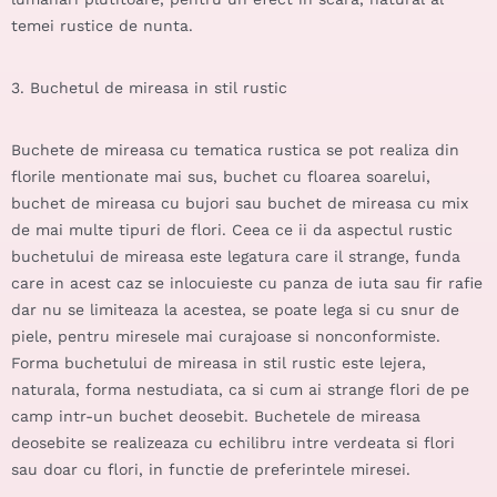
temei rustice de nunta.
3. Buchetul de mireasa in stil rustic
Buchete de mireasa cu tematica rustica se pot realiza din
florile mentionate mai sus, buchet cu floarea soarelui,
buchet de mireasa cu bujori sau buchet de mireasa cu mix
de mai multe tipuri de flori. Ceea ce ii da aspectul rustic
buchetului de mireasa este legatura care il strange, funda
care in acest caz se inlocuieste cu panza de iuta sau fir rafie
dar nu se limiteaza la acestea, se poate lega si cu snur de
piele, pentru miresele mai curajoase si nonconformiste.
Forma buchetului de mireasa in stil rustic este lejera,
naturala, forma nestudiata, ca si cum ai strange flori de pe
camp intr-un buchet deosebit. Buchetele de mireasa
deosebite se realizeaza cu echilibru intre verdeata si flori
sau doar cu flori, in functie de preferintele miresei.