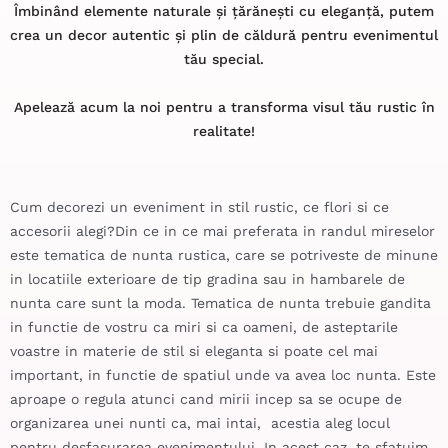
Îmbinând elemente naturale și țărănești cu eleganță, putem
crea un decor autentic și plin de căldură pentru evenimentul
tău special.
Apelează acum la noi pentru a transforma visul tău rustic în
realitate!
Cum decorezi un eveniment in stil rustic, ce flori si ce
accesorii alegi?Din ce in ce mai preferata in randul mireselor
este tematica de nunta rustica, care se potriveste de minune
in locatiile exterioare de tip gradina sau in hambarele de
nunta care sunt la moda. Tematica de nunta trebuie gandita
in functie de vostru ca miri si ca oameni, de asteptarile
voastre in materie de stil si eleganta si poate cel mai
important, in functie de spatiul unde va avea loc nunta. Este
aproape o regula atunci cand mirii incep sa se ocupe de
organizarea unei nunti ca, mai intai, acestia aleg locul
pentru desfasurarea evenimentului. In acest caz, te sfatuim