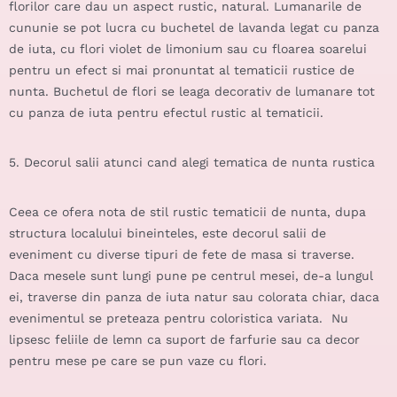
florilor care dau un aspect rustic, natural. Lumanarile de
cununie se pot lucra cu buchetel de lavanda legat cu panza
de iuta, cu flori violet de limonium sau cu floarea soarelui
pentru un efect si mai pronuntat al tematicii rustice de
nunta. Buchetul de flori se leaga decorativ de lumanare tot
cu panza de iuta pentru efectul rustic al tematicii.
5. Decorul salii atunci cand alegi tematica de nunta rustica
Ceea ce ofera nota de stil rustic tematicii de nunta, dupa
structura localului bineinteles, este decorul salii de
eveniment cu diverse tipuri de
fete de masa
si traverse.
Daca mesele sunt lungi pune pe centrul mesei, de-a lungul
ei, traverse din panza de iuta natur sau colorata chiar, daca
evenimentul se preteaza pentru coloristica variata. Nu
lipsesc feliile de lemn ca suport de farfurie sau ca decor
pentru mese pe care se pun vaze cu flori.