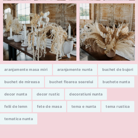
aranjamente masa miri
aranjamente nunta
buchet de bujori
buchet de mireasa
buchet floarea soarelui
buchete nunta
decor nunta
decor rustic
decoratiuni nunta
felii de lemn
fete de masa
tema e nunta
tema rustica
tematica nunta