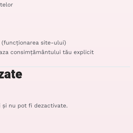
telor
 (funcționarea site-ului)
baza consimțământului tău explicit
izate
și nu pot fi dezactivate.