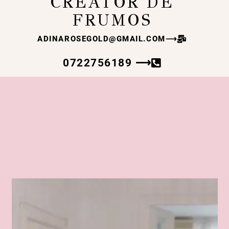
CREATOR DE
FRUMOS
ADINAROSEGOLD@GMAIL.COM
⟶
0722756189 ⟶