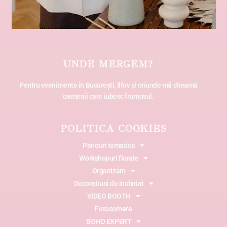
UNDE MERGEM?
Pentru evenimente în București, Ilfov și oriunde mă cheamă
oamenii care iubesc frumosul.
POLITICA COOKIES
Panouri tematice
Workshopuri florale
Organizam
Decoratiuni de inchiriat
VIDEO BOOTH
Fotocornere
BOHO EXPERT