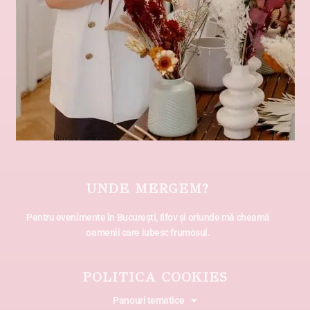
UNDE MERGEM?
Pentru evenimente în București, Ilfov și oriunde mă cheamă
oamenii care iubesc frumosul.
POLITICA COOKIES
Panouri tematice