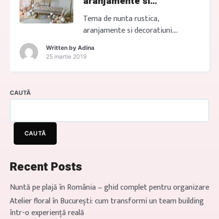
aranjamente si
boho despre care visezi […]
decoratiuni.
Tema de nunta rustica,
aranjamente si decoratiuni.
Rusticul evocă farmecul simplu și
Written by
Adina
natural al vieții la țară. Îmbinând
25 martie 2019
elemente naturale și țărănești cu
eleganță, putem crea un decor
autentic și plin de căldură pentru
CAUTĂ
evenimentul tău special. Apelează
acum la noi pentru a transforma
visul tău rustic în realitate! Cum
CAUTĂ
decorezi un eveniment in stil […]
Recent Posts
Nuntă pe plajă în România – ghid complet pentru organizare
Atelier floral în București: cum transformi un team building
într-o experiență reală