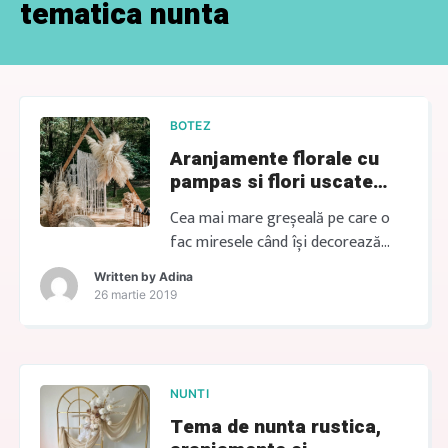
tematica nunta
BOTEZ
Aranjamente florale cu
pampas si flori uscate
boho
Cea mai mare greșeală pe care o
fac miresele când își decorează
evenimentele… CERE OFERTA Cea
Written by
Adina
mai mare greșeală Este să creadă
26 martie 2019
că mai multe flori înseamnă
automat un decor mai frumos. În
realitate, cele mai apreciate mese
sunt cele care au echilibru,
NUNTI
personalitate și lasă loc
Tema de nunta rustica,
conversațiilor dintre invitați. Nunta