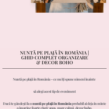
NUNTĂ PE PLAJĂ ÎN ROMÂNIA |
GHID COMPLET ORGANIZARE
& DECOR BOHO
Nuntă pe plajă în România – ce nu îți spune nimeni înainte
să alegi acest tip de eveniment
Dacă te gândești la o
nuntă pe plajă în România
probabil ai deja în minte
o imagine foarte clară: apus, mare calmă, decor boho,