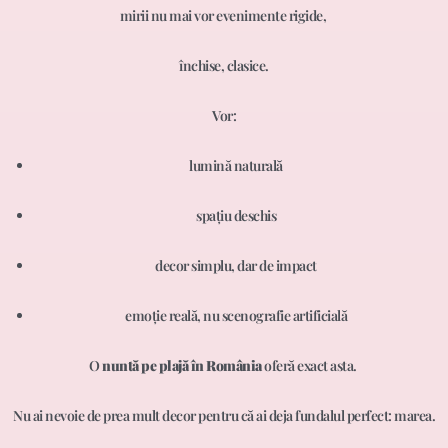
mirii nu mai vor evenimente rigide,
închise, clasice.
Vor:
lumină naturală
spațiu deschis
decor simplu, dar de impact
emoție reală, nu scenografie artificială
O
nuntă pe plajă în România
oferă exact asta.
Nu ai nevoie de prea mult decor pentru că ai deja fundalul perfect: marea.