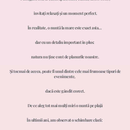
invitați relaxați și un moment perfect.
În realitate, o nuntă la mare este exact asta…
dar cu un detaliu important în plus:
natura nu ține cont de planurile noastre.
Și tocmai de aceea, poate fi unul dintre cele mai frumoase tipuri de
evenimente,
dacă este gândit corect.
De ce aleg tot mai mulți miri o nuntă pe plajă
În ultimii ani, am observat o schimbare clară: