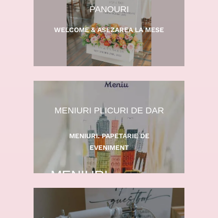
PETRECERI DE COPII.
PANOURI
ANIVERSARI.
WELCOME & ASEZAREA LA MESE
LA COMANDA
MESAJE
MENIURI PLICURI DE DAR
PERSONALIZATE
MENIURI. PAPETARIE DE
EVENIMENT
MENIURI.
INVITATII. AFISE.
CARTOLINE DE