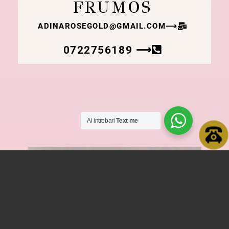
FRUMOS
ADINAROSEGOLD@GMAIL.COM
⟶
0722756189 ⟶
Ai intrebari
Text me