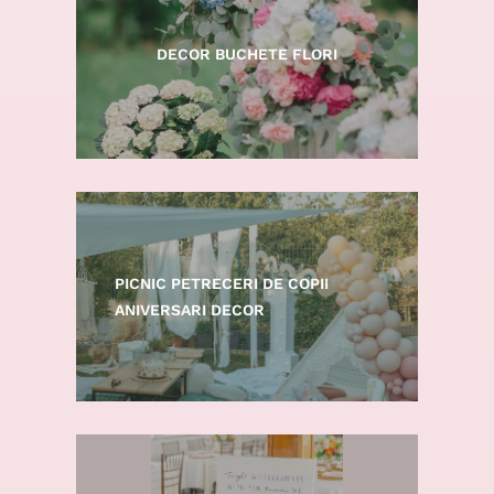
Fotocornerele noastre boho sunt
perfecte pentru a adăuga un vibe
DECOR BUCHETE FLORI
magic evenimentului tău.
ARANJAMENTE
FLORALE STABILIZATE
PICNIC PETRECERI DE COPII
DE INCHIRIAT
ANIVERSARI DECOR
SETURI PARTY