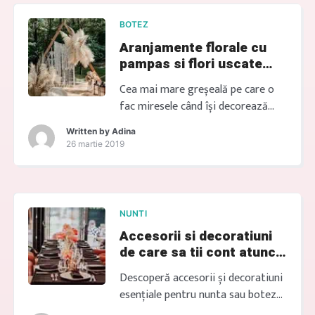
pregătite cap-coadă PICNIC
TEMATIC JUNGLE 2 METRI BOHO
BOTEZ
PICNIC VEZI MODELE DE
Aranjamente florale cu
FOTOCORNERE SI ARCADE
pampas si flori uscate
CEREMONII Organizăm și decorăm
boho
picnicuri și zone de party pentru
Cea mai mare greșeală pe care o
copii, cu mobilier, decoruri
fac miresele când își decorează
tematice și activități […]
evenimentele… CERE OFERTA Cea
Written by
Adina
mai mare greșeală Este să creadă
26 martie 2019
că mai multe flori înseamnă
automat un decor mai frumos. În
realitate, cele mai apreciate mese
sunt cele care au echilibru,
NUNTI
personalitate și lasă loc
Accesorii si decoratiuni
conversațiilor dintre invitați. Nunta
de care sa tii cont atunci
boho despre care visezi […]
cand ai nunta
Descoperă accesorii și decoratiuni
esențiale pentru nunta sau botezul
tău perfect. Echipa noastră este