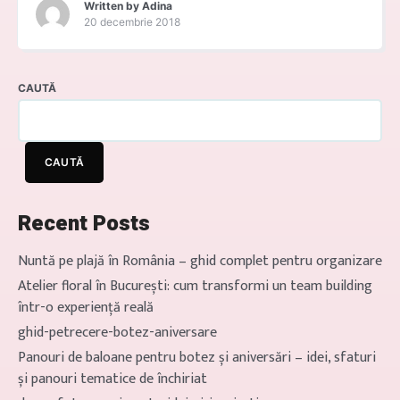
Written by
Adina
aici pentru a te sprijini în
20 decembrie 2018
organizare și montaj, dedicându-
ne fiecărui detaliu cu atenție.
Explorează acum opțiunile si
CAUTĂ
solicita oferta! Previous Next
Tips&Tricks 1.Tine cont de sala
Daca sala in care va avea loc nunta
CAUTĂ
este incarcata, alege aranjamente
florale cat […]
Recent Posts
Nuntă pe plajă în România – ghid complet pentru organizare
Atelier floral în București: cum transformi un team building
într-o experiență reală
ghid-petrecere-botez-aniversare
Panouri de baloane pentru botez și aniversări – idei, sfaturi
și panouri tematice de închiriat