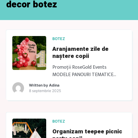
decor botez
BOTEZ
Aranjamente zile de
naștere copii
Promoții RoseGold Events
MODELE PANOURI TEMATICE
FOTOCORNER JUNGLE 1100 lei LA
Written by
Adina
DOLCE VITA 1100 lei GREECE MY
8 septembrie 2025
LOVE 1100 lei Profită de ofertele
speciale MODELE PANOURI
TEMATICE PICNIC TEMATIC 999 lei
PICNIC LEMON 999 lei ZONA
BOTEZ
PICNIC 750 lei OFERTE MODELE
Organizam teepee picnic
PANOURI TEMATICE LA DOLCE