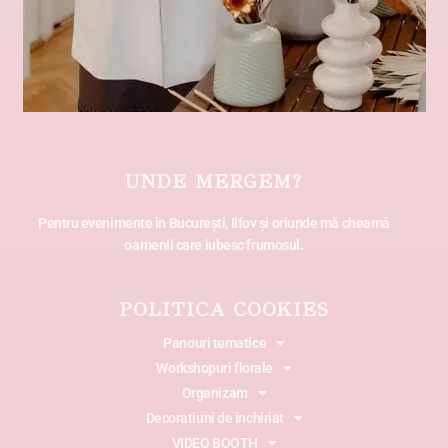
UNDE MERGEM?
Pentru evenimente în București, Ilfov și oriunde mă cheamă
oamenii care iubesc frumosul.
POLITICA COOKIES
Panouri tematice
Workshopuri florale
Organizam
Decoratiuni de inchiriat
VIDEO BOOTH