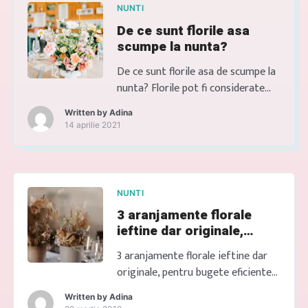
moment capturat în fotografii
NUNTI
este o poveste de dragoste și
De ce sunt florile asa
bucurie. De la nunți romantice în
scumpe la nunta?
grădini înflorite până la petreceri
pline de viață și evenimente
De ce sunt florile asa de scumpe la
corporate […]
nunta? Florile pot fi considerate
scumpe la nunta din mai multe
Written by
Adina
motive: Sezonul: Anumite flori pot
14 aprilie 2021
fi mai scumpe în afara sezonului
lor natural, deoarece trebuie aduse
din alte zone geografice sau
crescute în sere. Cererea: În timpul
NUNTI
sezonului de vârf pentru nunți,
3 aranjamente florale
cererea pentru anumite flori […]
ieftine dar originale,
pentru bugete eficiente la
3 aranjamente florale ieftine dar
nunta
originale, pentru bugete eficiente
la nunta Dacă ai un buget mic și
Written by
Adina
vrei o nuntă originală, departe de