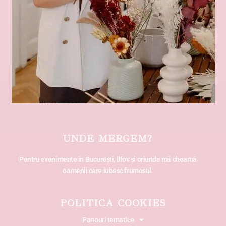
UNDE MERGEM?
Pentru evenimente în București, Ilfov și oriunde mă cheamă
oamenii care iubesc frumosul.
POLITICA COOKIES
Panouri tematice