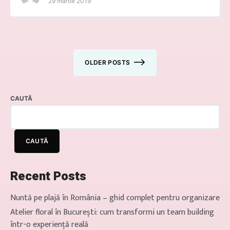
29 martie 2019
clisee, suntem aici pentru tine!
Contactează-ne pentru soluții
eficiente în aranjamente florale și
accesorii de decor potrivite.
Garantăm un eveniment unic și
OLDER POSTS
personalizat pentru tine!
aranjamente pe buget la
evenimente Aranjamente florale
CAUTĂ
[…]
CAUTĂ
Recent Posts
Nuntă pe plajă în România – ghid complet pentru organizare
Atelier floral în București: cum transformi un team building
într-o experiență reală