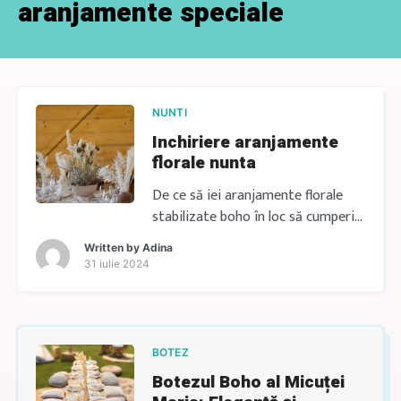
aranjamente speciale
NUNTI
Inchiriere aranjamente
florale nunta
De ce să iei aranjamente florale
stabilizate boho în loc să cumperi
flori proaspete? Dacă vrei ca nunta
Written by
Adina
ta să fie nu doar frumoasă, ci și
31 iulie 2024
prietenoasă cu mediul și
economică, te invit să soliciti
oferta personalizata ca sa
inchiriezi aranjamentele florale
BOTEZ
boho stabilizate de la RoseGold
Botezul Boho al Micuței
Events. Echipa noastră este