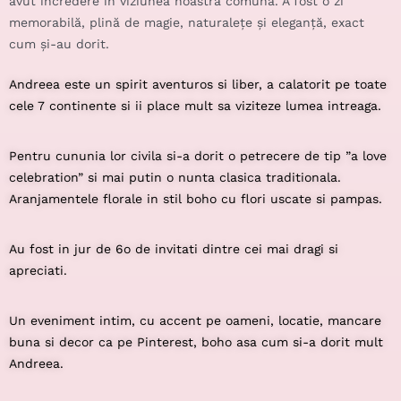
avut încredere în viziunea noastră comună. A fost o zi
memorabilă, plină de magie, naturalețe și eleganță, exact
cum și-au dorit.
Andreea este un spirit aventuros si liber, a calatorit pe toate
cele 7 continente si ii place mult sa viziteze lumea intreaga.
Pentru cununia lor civila si-a dorit o petrecere de tip ”a love
celebration” si mai putin o nunta clasica traditionala.
Aranjamentele florale
in stil boho cu flori uscate si pampas.
Au fost in jur de 6o de invitati dintre cei mai dragi si
apreciati.
Un eveniment intim, cu accent pe oameni, locatie, mancare
buna si decor ca pe Pinterest, boho asa cum si-a dorit mult
Andreea.