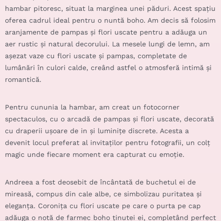
hambar pitoresc, situat la marginea unei păduri. Acest spațiu
oferea cadrul ideal pentru o nuntă boho. Am decis să folosim
aranjamente de pampas și flori uscate pentru a adăuga un
aer rustic și natural decorului. La mesele lungi de lemn, am
așezat vaze cu flori uscate și pampas, completate de
lumânări în culori calde, creând astfel o atmosferă intimă și
romantică.
Pentru cununia la hambar, am creat un fotocorner
spectaculos, cu o arcadă de pampas și flori uscate, decorată
cu draperii ușoare de in și luminițe discrete. Acesta a
devenit locul preferat al invitaților pentru fotografii, un colț
magic unde fiecare moment era capturat cu emoție.
Andreea a fost deosebit de încântată de buchetul ei de
mireasă, compus din cale albe, ce simbolizau puritatea și
eleganța. Coronița cu flori uscate pe care o purta pe cap
adăuga o notă de farmec boho ținutei ei, completând perfect