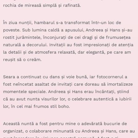
rochia de mireasă simplă și rafinată.
În ziua nunții, hambarul s-a transformat într-un loc de
poveste. Sub lumina caldă a apusului, Andreea și Hans și-au
rostit jurămintele, înconjurați de cei dragi și de frumusețea
naturală a decorului. Invitații au fost impresionați de atenția
la detalii și de atmosfera relaxată, dar elegantă, pe care am
reușit să o creăm.
Seara a continuat cu dans și voie bună, iar fotocornerul a
fost neîncetat asaltat de invitați care doreau să imortalizeze
momentele speciale. Andreea și Hans erau încântați, știind
că au avut nunta visurilor lor, o celebrare autentică a iubirii
lor, în cel mai frumos stil boho.
Această nuntă a fost pentru mine o adevărată bucurie de
organizat, o colaborare minunată cu Andreea și Hans, care au