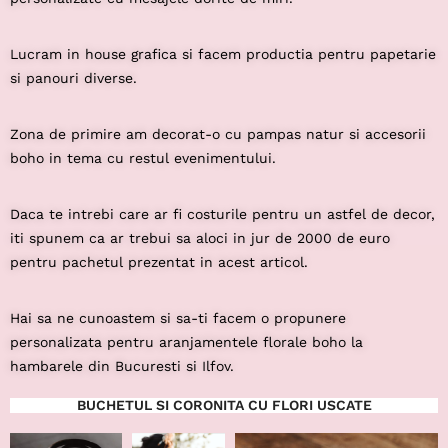
Lucram in house grafica si facem productia pentru papetarie
si panouri diverse.
Zona de primire am decorat-o cu pampas natur si accesorii
boho in tema cu restul evenimentului.
Daca te intrebi care ar fi costurile pentru un astfel de decor,
iti spunem ca ar trebui sa aloci in jur de 2000 de euro
pentru pachetul prezentat in acest articol.
Hai sa ne cunoastem si sa-ti facem o propunere
personalizata pentru aranjamentele florale boho la
hambarele din Bucuresti si Ilfov.
BUCHETUL SI CORONITA CU FLORI USCATE