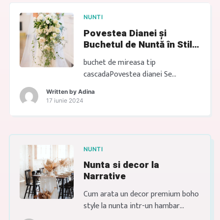
spus din prima că nu își doresc o
nuntă clasică. Își doreau o zi care
NUNTI
să le semene. […]
Povestea Dianei și
Buchetul de Nuntă în Stil
Cascadă
buchet de mireasa tip
cascadaPovestea dianei Se
intampla in 2021. Diana este o
Written by
Adina
tânără cu gusturi rafinate, mereu
17 iunie 2024
cu un zâmbet cald pe buze și o
inimă plină de visuri. Când a început
să planifice nunta, avea o imagine
clară în minte: își dorea o
NUNTI
ceremonie romantică, plină de
Nunta si decor la
eleganță și rafinament, iar un
Narrative
element […]
Cum arata un decor premium boho
style la nunta intr-un hambar
modern? Te ajutam cu montajul si