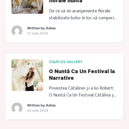
florale nunta
DECOR Profită de ofertele speciale
PANOU WELCOME 300 […]
De ce să iei aranjamente florale
stabilizate boho în loc să cumperi
flori proaspete? Dacă vrei ca nunta
Written by
Adina
ta să fie nu doar frumoasă, ci și
31 iulie 2024
prietenoasă cu mediul și
economică, te invit să soliciti
oferta personalizata ca sa
inchiriezi aranjamentele florale
COUPLES GALLERY
boho stabilizate de la RoseGold
O Nuntă Ca Un Festival la
Events. Echipa noastră este
Narrative
dedicată să creeze decoruri […]
Povestea Cătălinei și a lui Robert:
O Nuntă Ca Un Festival Cătălina și
Robert sunt genul de cuplu care
Written by
Adina
știu ce vor: bucurie reală, nu
24 iulie 2024
formalități. Când m-au ales să le
creez decorul boho la nunta, mi-au