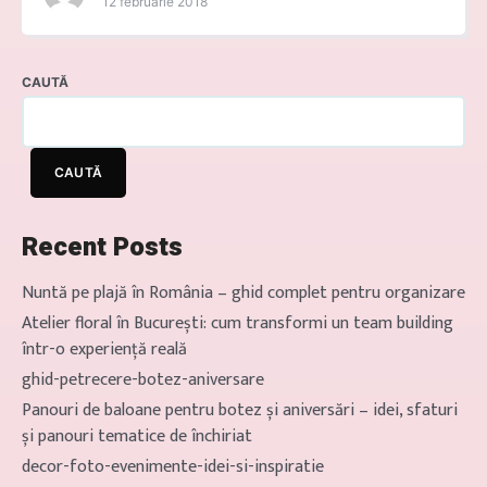
12 februarie 2018
boho aduce un aer nonconformist
și romantic, îmbinând elemente
naturale, texturi și culori calde.
CAUTĂ
Atmosfera este relaxată, cu
aranjamente florale naturale,
decorațiuni rustice și detalii
CAUTĂ
vintage. Este potrivit pentru cei
care doresc să creeze o atmosferă
autentică […]
Recent Posts
Nuntă pe plajă în România – ghid complet pentru organizare
Atelier floral în București: cum transformi un team building
într-o experiență reală
ghid-petrecere-botez-aniversare
Panouri de baloane pentru botez și aniversări – idei, sfaturi
și panouri tematice de închiriat
decor-foto-evenimente-idei-si-inspiratie