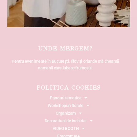
UNDE MERGEM?
Pentru evenimente în București, Ilfov și oriunde mă cheamă
oamenii care iubesc frumosul.
POLITICA COOKIES
Panouri tematice
Workshopuri florale
Organizam
Decoratiuni de inchiriat
VIDEO BOOTH
Fotocornere