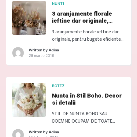
crescute în sere. Cererea: În timpul
NUNTI
sezonului de vârf pentru nunți,
3 aranjamente florale
cererea pentru anumite flori […]
ieftine dar originale,
pentru bugete eficiente la
3 aranjamente florale ieftine dar
nunta
originale, pentru bugete eficiente
la nunta Dacă ai un buget mic și
Written by
Adina
vrei o nuntă originală, departe de
29 martie 2019
clisee, suntem aici pentru tine!
Contactează-ne pentru soluții
eficiente în aranjamente florale și
accesorii de decor potrivite.
BOTEZ
Garantăm un eveniment unic și
Nunta în Stil Boho. Decor
personalizat pentru tine!
si detalii
aranjamente pe buget la
evenimente Aranjamente florale
STIL DE NUNTA BOHO SAU
[…]
BOEMNE OCUPAM DE TOATE
DETALIILE Transformă-ți nunta
Written by
Adina
într-un vis boho! Stilul de nuntă