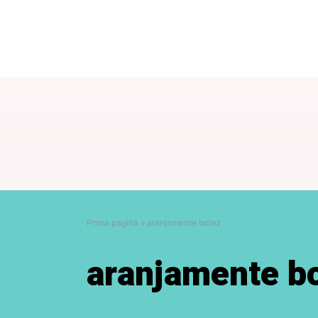
Prima pagină
»
aranjamente botez
aranjamente b