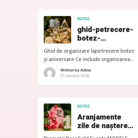
BOTEZ
ghid-petrecere-
botez-
aniversare
Ghid de organizare lapetrecere botez
și aniversare Ce include organizarea
pentru o petrecere de copii ? „Vreau
Written by
Adina
să fie frumos, dar nu am timp să caut,
27 ianuarie 2026
să compar, să mă stresez.” OFERTE
MODELE PANOURI TEMATICE
FOTOCORNER JUNGLE 2 METRI 999 lei
BOTEZ
LA DOLCE VITA 1450 lei PICNIC 1450
Aranjamente
lei Acest ghid de organizare pentru
zile de naștere
petrecere […]
copii