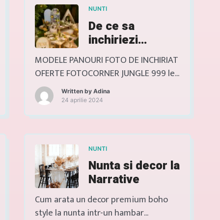
NUNTI
BOHO PICNIC VEZI MODELE DE
De ce sa
FOTOCORNERE SI ARCADE CEREMONII
inchiriezi
Organizăm și decorăm picnicuri și
decoratiuni
zone de party pentru copii, cu
MODELE PANOURI FOTO DE INCHIRIAT
mobilier, decoruri tematice și
pentru nunta
OFERTE FOTOCORNER JUNGLE 999 lei
activități […]
sau botez?
LA DOLCE VITA 999 lei GREECE MY
Written by
Adina
LOVE 999 lei OFERTE MODELE
24 aprilie 2024
PANOURI TEMATICE DE INCHIRIAT LA
DOLCE VITA 1450 lei PANOU JUNGLE
200 CM 750 lei ITALY LEMON MOOD
NUNTI
1600 lei DECOR Profită de ofertele
Nunta si decor la
speciale PANOU WELCOME 300 lei
Narrative
Cabina Londoneza 999 lei […]
Cum arata un decor premium boho
style la nunta intr-un hambar