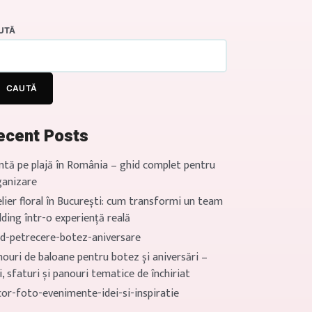
UTĂ
CAUTĂ
ecent Posts
ntă pe plajă în România – ghid complet pentru
ganizare
lier floral în București: cum transformi un team
lding într-o experiență reală
id-petrecere-botez-aniversare
ouri de baloane pentru botez și aniversări –
i, sfaturi și panouri tematice de închiriat
cor-foto-evenimente-idei-si-inspiratie