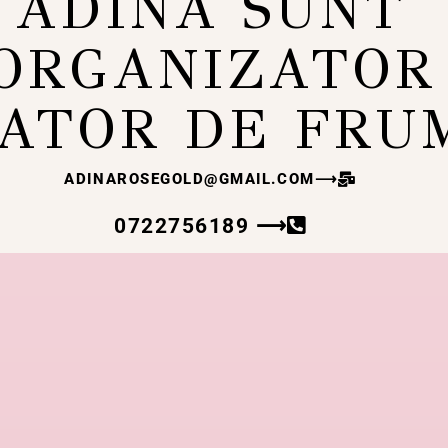
ADINA SUNT
ORGANIZATOR
ATOR DE FRU
ADINAROSEGOLD@GMAIL.COM
⟶
0722756189 ⟶