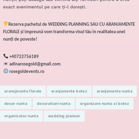
exact evenimentul pe care ți-l dorești.
Rezerva pachetul de WEDDING PLANNING SAU CU ARANJAMENTE
FLORALE și împreună vom transforma visul tău în realitatea unei
nunți de poveste!
+40722756189
adinarosegold@gmail.com
rosegoldevents.ro
aranajmente florale
aranjamente botez
aranjamente nunta
decor nunta
decoratiuni nunta
organizare nunta si botez
organizator nunta
wedding planner