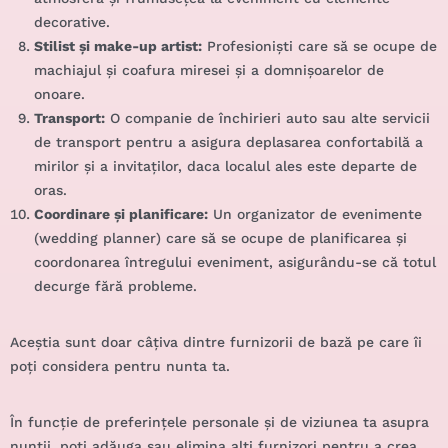
decorative.
Stilist și make-up artist:
Profesioniști care să se ocupe de
machiajul și coafura miresei și a domnișoarelor de
onoare.
Transport:
O companie de închirieri auto sau alte servicii
de transport pentru a asigura deplasarea confortabilă a
mirilor și a invitaților, daca localul ales este departe de
oras.
Coordinare și planificare:
Un organizator de evenimente
(wedding planner) care să se ocupe de planificarea și
coordonarea întregului eveniment, asigurându-se că totul
decurge fără probleme.
Aceștia sunt doar câțiva dintre furnizorii de bază pe care îi
poți considera pentru nunta ta.
În funcție de preferințele personale și de viziunea ta asupra
nunții, poți adăuga sau elimina alți furnizori pentru a crea