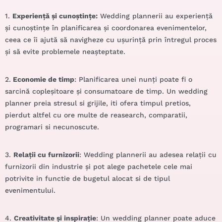
1.
Experiență și cunoștințe:
Wedding plannerii au experiență
și cunoștințe în planificarea și coordonarea evenimentelor,
ceea ce îi ajută să navigheze cu ușurință prin întregul proces
și să evite problemele neașteptate.
2.
Economie de timp
: Planificarea unei nunți poate fi o
sarcină copleșitoare și consumatoare de timp. Un
wedding
planner
preia stresul si grijile, iti ofera timpul pretios,
pierdut altfel cu ore multe de reasearch, comparatii,
programari si necunoscute.
3.
Relații cu furnizorii
: Wedding plannerii au adesea relații cu
furnizorii din industrie și pot alege pachetele cele mai
potrivite in functie de bugetul alocat si de tipul
evenimentului.
4.
Creativitate și inspirație
: Un wedding planner poate aduce