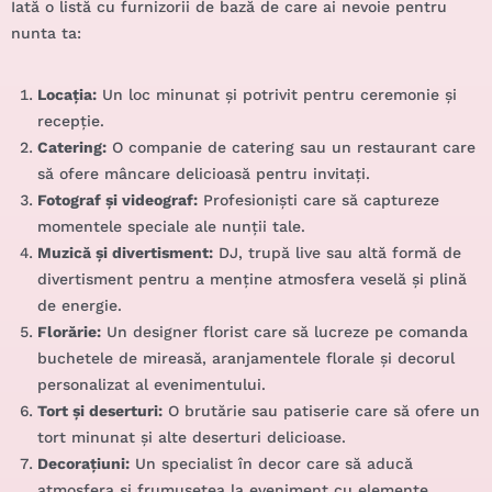
Iată o listă cu furnizorii de bază de care ai nevoie pentru
nunta ta:
Locația:
Un loc minunat și potrivit pentru ceremonie și
recepție.
Catering:
O companie de catering sau un restaurant care
să ofere mâncare delicioasă pentru invitați.
Fotograf și videograf:
Profesioniști care să captureze
momentele speciale ale nunții tale.
Muzică și divertisment:
DJ, trupă live sau altă formă de
divertisment pentru a menține atmosfera veselă și plină
de energie.
Florărie:
Un designer florist care să lucreze pe comanda
buchetele de mireasă,
aranjamentele florale
și decorul
personalizat al evenimentului.
Tort și deserturi:
O brutărie sau patiserie care să ofere un
tort minunat și alte deserturi delicioase.
Decorațiuni:
Un specialist în decor care să aducă
atmosfera și frumusețea la eveniment cu elemente