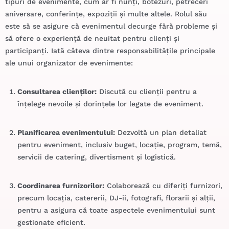
tipuri de evenimente, cum ar fi nunți, botezuri, petreceri
aniversare, conferințe, expoziții și multe altele. Rolul său
este să se asigure că evenimentul decurge fără probleme și
să ofere o experiență de neuitat pentru clienți și
participanți. Iată câteva dintre responsabilitățile principale
ale unui organizator de evenimente:
Consultarea clienților:
Discută cu clienții pentru a
înțelege nevoile și dorințele lor legate de eveniment.
Planificarea evenimentului:
Dezvoltă un plan detaliat
pentru eveniment, inclusiv buget, locație, program, temă,
servicii de catering, divertisment și logistică.
Coordinarea furnizorilor:
Colaborează cu diferiți furnizori,
precum locația, catererii, DJ-ii, fotografi, florarii și alții,
pentru a asigura că toate aspectele evenimentului sunt
gestionate eficient.