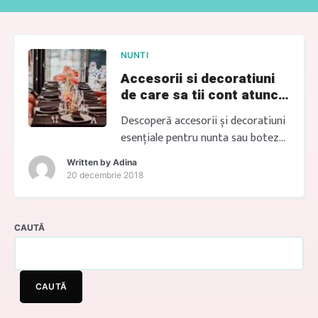
NUNTI
Accesorii si decoratiuni
de care sa tii cont atunci
cand ai nunta
Descoperă accesorii și decoratiuni
esențiale pentru nunta sau botezul
tău perfect. Echipa noastră este
Written by
Adina
aici pentru a te sprijini în
20 decembrie 2018
organizare și montaj, dedicându-
ne fiecărui detaliu cu atenție.
Explorează acum opțiunile si
CAUTĂ
solicita oferta! Previous Next
Tips&Tricks 1.Tine cont de sala
Daca sala in care va avea loc nunta
CAUTĂ
este incarcata, alege aranjamente
florale cat […]