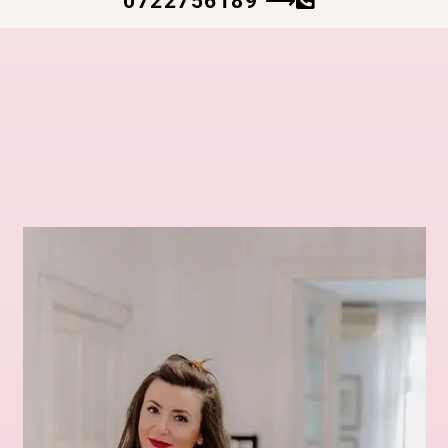
0722756189 ⟶