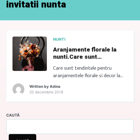
invitatii nunta
NUNTI
Aranjamente florale la
nunti.Care sunt
tendintele?
Care sunt tendintele pentru
aranjamentele florale si decor la
nunti? Daca urmeaza sa te
Written by
Adina
casatoresti anul acesta, ar fi bine
20 decembrie 2018
sa incepi pregatirile cat mai curand
iar noi am pregatit o lista cu 9
recomandari extrem de utile
CAUTĂ
pentru tine. Alegerea temei de
nunta este esentiala Fiecare
eveniment, indiferent ca este