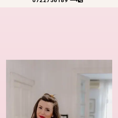
0722756189 ⟶