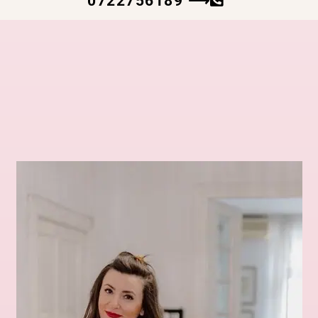
0722756189 ⟶