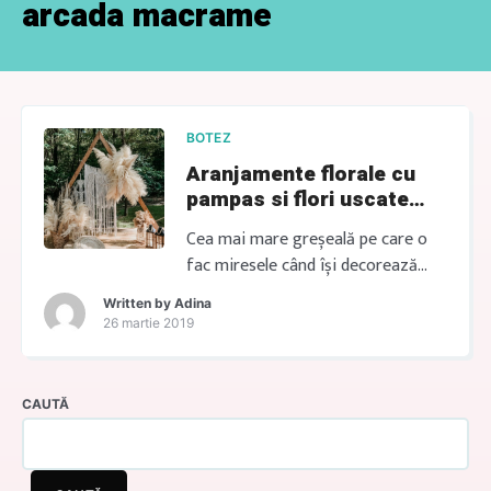
arcada macrame
BOTEZ
Aranjamente florale cu
pampas si flori uscate
boho
Cea mai mare greșeală pe care o
fac miresele când își decorează
evenimentele… CERE OFERTA Cea
Written by
Adina
mai mare greșeală Este să creadă
26 martie 2019
că mai multe flori înseamnă
automat un decor mai frumos. În
realitate, cele mai apreciate mese
CAUTĂ
sunt cele care au echilibru,
personalitate și lasă loc
conversațiilor dintre invitați. Nunta