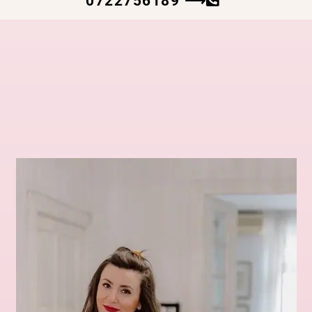
0722756189 ⟶