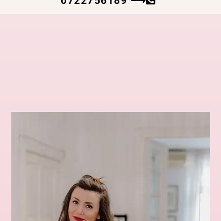
0722756189 ⟶