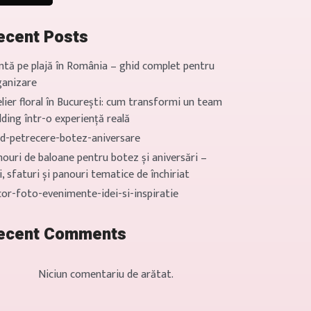
ecent Posts
ntă pe plajă în România – ghid complet pentru
ganizare
lier floral în București: cum transformi un team
lding într-o experiență reală
id-petrecere-botez-aniversare
ouri de baloane pentru botez și aniversări –
i, sfaturi și panouri tematice de închiriat
cor-foto-evenimente-idei-si-inspiratie
ecent Comments
Niciun comentariu de arătat.