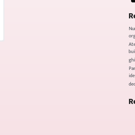
R
Nu
or
Ate
bui
gh
Pan
ide
de
R