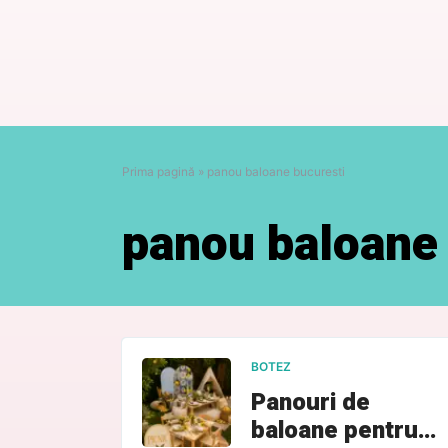
Prima pagină
»
panou baloane bucuresti
panou baloane 
BOTEZ
Panouri de
baloane pentru