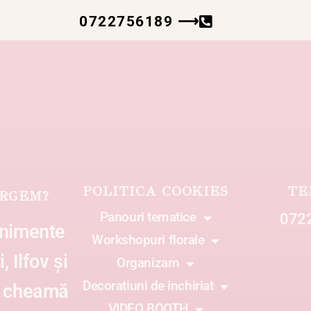
0722756189 ⟶
POLITICA COOKIES
TE
RGEM?
Panouri tematice
072
enimente
Workshopuri florale
, Ilfov și
Organizam
Decoratiuni de inchiriat
ă cheamă
VIDEO BOOTH