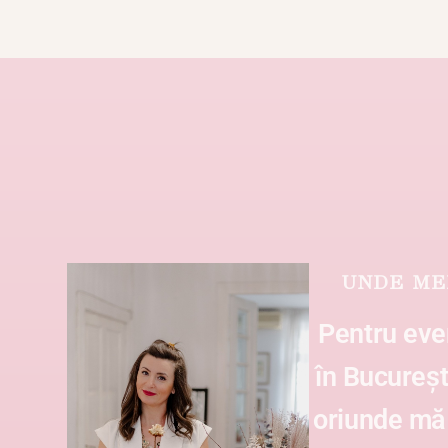
UNDE ME
Pentru ev
în București
oriunde m