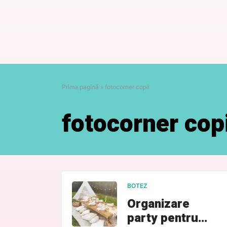
Prima pagină
»
fotocorner copii
fotocorner copi
BOTEZ
Organizare
party pentru