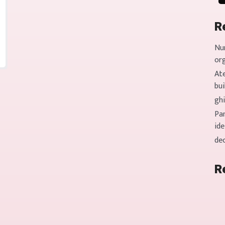
R
Nu
or
Ate
bui
gh
Pan
ide
de
R