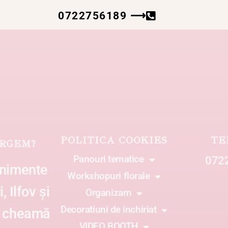
0722756189 ⟶
POLITICA COOKIES
TE
RGEM?
Panouri tematice
072
enimente
Workshopuri florale
, Ilfov și
Organizam
Decoratiuni de inchiriat
ă cheamă
VIDEO BOOTH