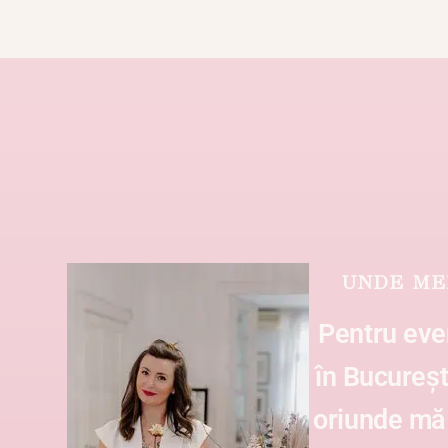
UNDE ME
Pentru ev
în București
oriunde m