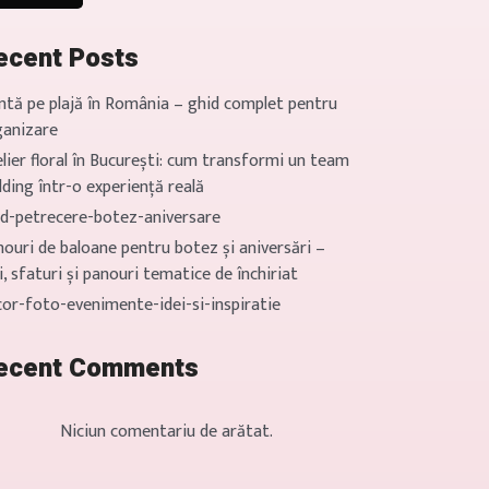
ecent Posts
ntă pe plajă în România – ghid complet pentru
ganizare
lier floral în București: cum transformi un team
lding într-o experiență reală
id-petrecere-botez-aniversare
ouri de baloane pentru botez și aniversări –
i, sfaturi și panouri tematice de închiriat
cor-foto-evenimente-idei-si-inspiratie
ecent Comments
Niciun comentariu de arătat.