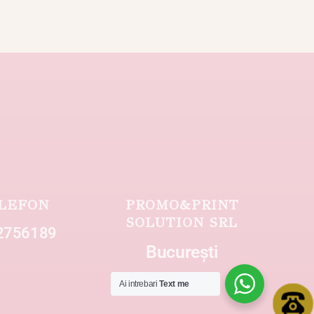
LEFON
PROMO&PRINT
SOLUTION SRL
2756189
București
Ai intrebari
Text me