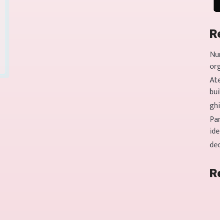
R
Nu
or
Ate
bui
gh
Pan
ide
de
R