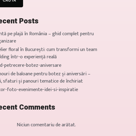
CAUTĂ
ecent Posts
ntă pe plajă în România – ghid complet pentru
ganizare
lier floral în București: cum transformi un team
lding într-o experiență reală
id-petrecere-botez-aniversare
ouri de baloane pentru botez și aniversări –
i, sfaturi și panouri tematice de închiriat
cor-foto-evenimente-idei-si-inspiratie
ecent Comments
Niciun comentariu de arătat.