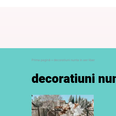
Prima pagină
»
decoratiuni nunta in aer liber
decoratiuni nun