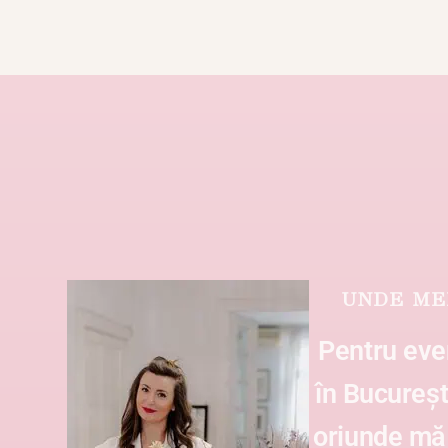
UNDE ME
Pentru ev
în București
oriunde m