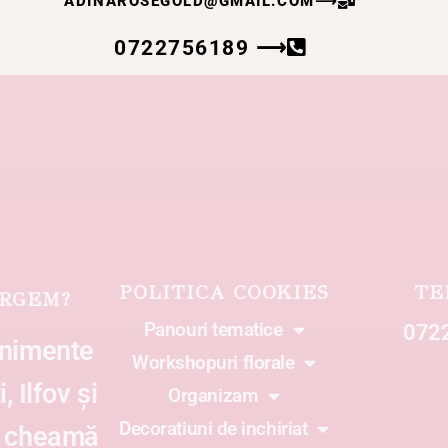
ADINAROSEGOLD@GMAIL.COM
⟶
0722756189 ⟶
POLITICA COOKIES
TE
RGEM?
Panouri tematice
072
enimente
Workshopuri florale
, Ilfov și
Organizam
Decoratiuni de inchiriat
ă cheamă