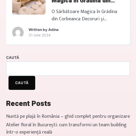
Magica în Grădina din
VITA 1450 lei PANOU LEMON
Corbeanca
PARTY 750 lei ITALY LEMON […]
O Sărbătoare Magica în Grădina
din Corbeanca Decoruri și
Petreceri Tematice MODELE
Written by
Adina
PANOURI TEMATICE FOTOCORNER
31 iulie 2024
JUNGLE 2 METRI 999 lei LA DOLCE
VITA 1450 lei GREECE MY LOVE
750 lei OFERTE MODELE PANOURI
CAUTĂ
TEMATICE LEMON PARTY 1450 lei
BOHO PARTY 1599 lei ITALY
LEMON MOOD 1600 lei PICNIC
CAUTĂ
Profită de ofertele speciale PANOU
WELCOME de […]
Recent Posts
Nuntă pe plajă în România – ghid complet pentru organizare
Atelier floral în București: cum transformi un team building
într-o experiență reală