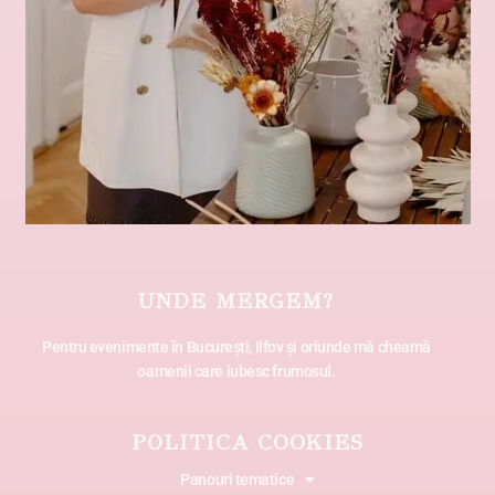
UNDE MERGEM?
Pentru evenimente în București, Ilfov și oriunde mă cheamă
oamenii care iubesc frumosul.
POLITICA COOKIES
Panouri tematice