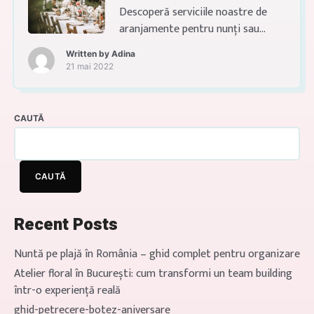
Descoperă serviciile noastre de
aranjamente pentru nunți sau
botezuri și lasă-ne să creăm un
Written by
Adina
decor de vis pentru tine!
21 mai 2022
Aranjamente florale la GRADINA
SITARU hambar de nunta in aer
liber CONCEPT STONE&EARTH Te
CAUTĂ
invit sa te inspiri din cele mai
moderne decoratiuni pentru
nuntile in aer liber. Iti prezint un
CAUTĂ
decor floral cu decoratiuni
deosebite […]
Recent Posts
Nuntă pe plajă în România – ghid complet pentru organizare
Atelier floral în București: cum transformi un team building
într-o experiență reală
ghid-petrecere-botez-aniversare