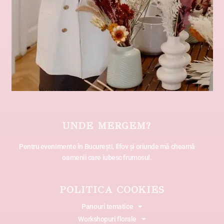
UNDE MERGEM?
Pentru evenimente în București, Ilfov și oriunde mă cheamă
oamenii care iubesc frumosul.
POLITICA COOKIES
Panouri tematice
Workshopuri florale