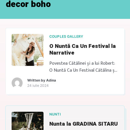
decor boho
COUPLES GALLERY
O Nuntă Ca Un Festival la
Narrative
Povestea Cătălinei și a lui Robert:
O Nuntă Ca Un Festival Cătălina și
Robert sunt genul de cuplu care
Written by
Adina
știu ce vor: bucurie reală, nu
24 iulie 2024
formalități. Când m-au ales să le
creez decorul boho la nunta, mi-au
spus din prima că nu își doresc o
nuntă clasică. Își doreau o zi care
NUNTI
să le semene. […]
Nunta la GRADINA SITARU