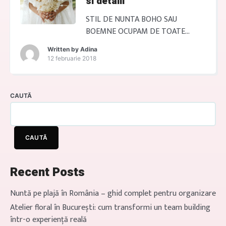
si detalii
STIL DE NUNTA BOHO SAU
BOEMNE OCUPAM DE TOATE
DETALIILE Transformă-ți nunta
Written by
Adina
într-un vis boho! Stilul de nuntă
12 februarie 2018
boho aduce un aer nonconformist
și romantic, îmbinând elemente
naturale, texturi și culori calde.
CAUTĂ
Atmosfera este relaxată, cu
aranjamente florale naturale,
decorațiuni rustice și detalii
CAUTĂ
vintage. Este potrivit pentru cei
care doresc să creeze o atmosferă
autentică […]
Recent Posts
Nuntă pe plajă în România – ghid complet pentru organizare
Atelier floral în București: cum transformi un team building
într-o experiență reală