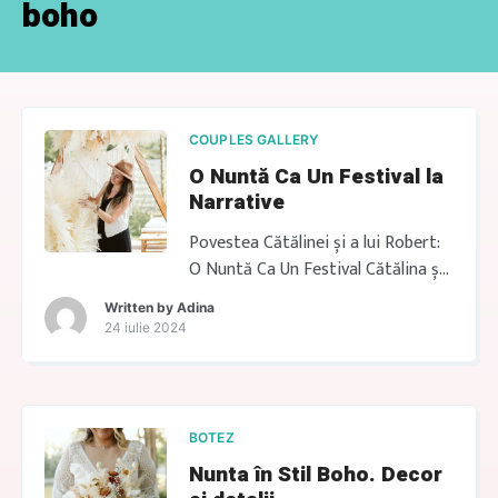
boho
COUPLES GALLERY
O Nuntă Ca Un Festival la
Narrative
Povestea Cătălinei și a lui Robert:
O Nuntă Ca Un Festival Cătălina și
Robert sunt genul de cuplu care
Written by
Adina
știu ce vor: bucurie reală, nu
24 iulie 2024
formalități. Când m-au ales să le
creez decorul boho la nunta, mi-au
spus din prima că nu își doresc o
nuntă clasică. Își doreau o zi care
BOTEZ
să le semene. […]
Nunta în Stil Boho. Decor