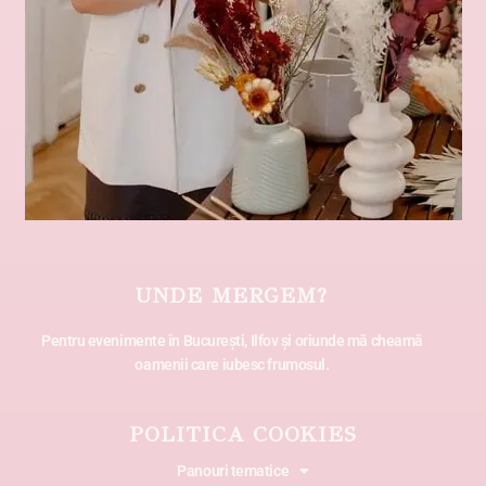
UNDE MERGEM?
Pentru evenimente în București, Ilfov și oriunde mă cheamă
oamenii care iubesc frumosul.
POLITICA COOKIES
Panouri tematice