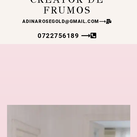
FRUMOS
ADINAROSEGOLD@GMAIL.COM
⟶
0722756189 ⟶