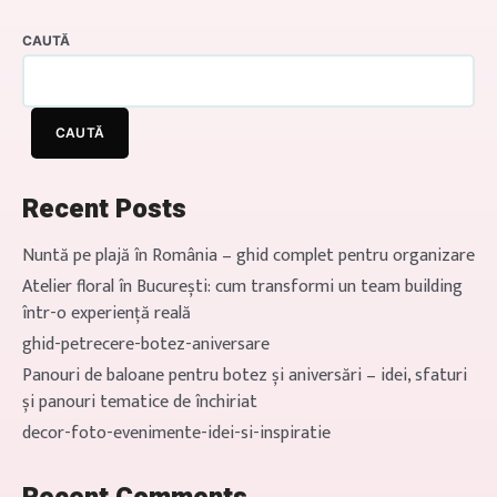
vintage. Este potrivit pentru cei
care doresc să creeze o atmosferă
CAUTĂ
autentică […]
CAUTĂ
Recent Posts
Nuntă pe plajă în România – ghid complet pentru organizare
Atelier floral în București: cum transformi un team building
într-o experiență reală
ghid-petrecere-botez-aniversare
Panouri de baloane pentru botez și aniversări – idei, sfaturi
și panouri tematice de închiriat
decor-foto-evenimente-idei-si-inspiratie