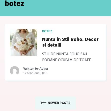
botez
BOTEZ
Nunta în Stil Boho. Decor
si detalii
STIL DE NUNTA BOHO SAU
BOEMNE OCUPAM DE TOATE
DETALIILE Transformă-ți nunta
Written by
Adina
într-un vis boho! Stilul de nuntă
12 februarie 2018
boho aduce un aer nonconformist
și romantic, îmbinând elemente
naturale, texturi și culori calde.
Atmosfera este relaxată, cu
aranjamente florale naturale,
NEWER POSTS
decorațiuni rustice și detalii