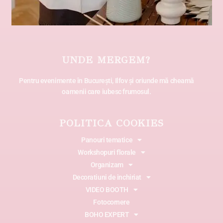
UNDE MERGEM?
Pentru evenimente în București, Ilfov și oriunde mă cheamă
oamenii care iubesc frumosul.
POLITICA COOKIES
Panouri tematice
Workshopuri florale
Organizam
Decoratiuni de inchiriat
VIDEO BOOTH
Fotocornere
BOHO EXPERT