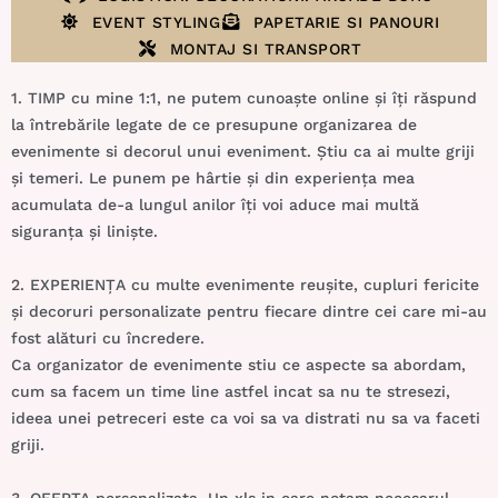
EVENT STYLING
PAPETARIE SI PANOURI
MONTAJ SI TRANSPORT
1. TIMP cu mine 1:1, ne putem cunoaște online și îți răspund
la întrebările legate de ce presupune
organizarea de
evenimente
si decorul unui eveniment. Știu ca ai multe griji
și temeri. Le punem pe hârtie și din experiența mea
acumulata de-a lungul anilor îți voi aduce mai multă
siguranța și liniște.
2. EXPERIENȚA cu multe evenimente reușite, cupluri fericite
și decoruri personalizate pentru fiecare dintre cei care mi-au
fost alături cu încredere.
Ca organizator de evenimente stiu ce aspecte sa abordam,
cum sa facem un time line astfel incat sa nu te stresezi,
ideea unei petreceri este ca voi sa va distrati nu sa va faceti
griji.
3. OFERTA personalizata. Un xls in care notam necesarul