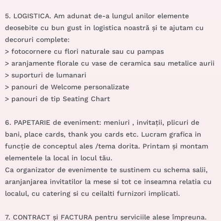
5. LOGISTICA. Am adunat de-a lungul anilor elemente
deosebite cu bun gust in logistica noastră și te ajutam cu
decoruri complete:
>
fotocornere cu flori
naturale sau cu pampas
> aranjamente florale cu vase de ceramica sau metalice aurii
> suporturi de lumanari
> panouri de Welcome personalizate
> panouri de tip Seating Chart
6. PAPETARIE de eveniment: meniuri , invitații, plicuri de
bani, place cards, thank you cards etc. Lucram grafica in
funcție de conceptul ales /tema dorita. Printam și montam
elementele la local in locul tău.
Ca organizator de evenimente te sustinem cu schema salii,
aranjanjarea invitatilor la mese si tot ce inseamna relatia cu
localul, cu catering si cu ceilalti furnizori implicati.
7. CONTRACT și FACTURA pentru serviciile alese împreuna.