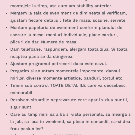
montajele la timp, asa cum am stability anterior.
Mergem la sala de eveniment de dimineata si verificam,
ajustam fiecare detaliu : fete de masa, scaune, servete.
Montam papetaria de eveniment conform planului de
asezare la mese: meniuri individuale, place carduri,
plicuri de dar. Numere de masa.
Dam telefoane, raspundem, alergam toata ziua. Si toata
noaptea pana se da stingerea.
Ajustam programul petrecerii daca este cazul.
Pregatim si anuntam momentele importante: dansul
mirilor, diverse momente artistice, banduri, tortul etc.
Tinem sub control TOATE DETALIILE care va deosebesc
memorabil
Rezolvam situatiile neprevazute care apar in ziua nuntii,
sigur sunt!
Oare au timp mirii sa aiba si viata personala, sa mearga si
la job, sa iasa in weekend, sa plece in concedii, sa-si dea
frau pasiunilor?