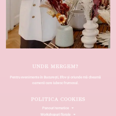
UNDE MERGEM?
Pentru evenimente în București, Ilfov și oriunde mă cheamă
oamenii care iubesc frumosul.
POLITICA COOKIES
Panouri tematice
Workshopuri florale