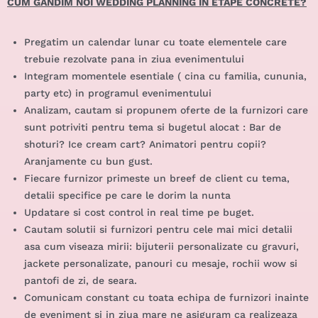
CUM GANDIM NOI WEDDING PLANNING IN ETAPE CONCRETE?
Pregatim un calendar lunar cu toate elementele care
trebuie rezolvate pana in ziua evenimentului
Integram momentele esentiale ( cina cu familia, cununia,
party etc) in programul evenimentului
Analizam, cautam si propunem oferte de la furnizori care
sunt potriviti pentru tema si bugetul alocat : Bar de
shoturi? Ice cream cart? Animatori pentru copii?
Aranjamente cu bun gust.
Fiecare furnizor primeste un breef de client cu tema,
detalii specifice pe care le dorim la nunta
Updatare si cost control in real time pe buget.
Cautam solutii si furnizori pentru cele mai mici detalii
asa cum viseaza mirii: bijuterii personalizate cu gravuri,
jackete personalizate, panouri cu mesaje, rochii wow si
pantofi de zi, de seara.
Comunicam constant cu toata echipa de furnizori inainte
de eveniment si in ziua mare ne asiguram ca realizeaza